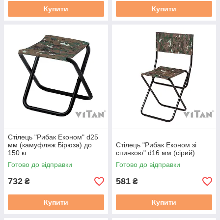
Купити
Купити
Стілець "Рибак Економ" d25
мм (камуфляж Бірюза) до
Стілець "Рибак Економ зі
150 кг
спинкою" d16 мм (сірий)
Готово до відправки
Готово до відправки
732
581
₴
₴
Купити
Купити