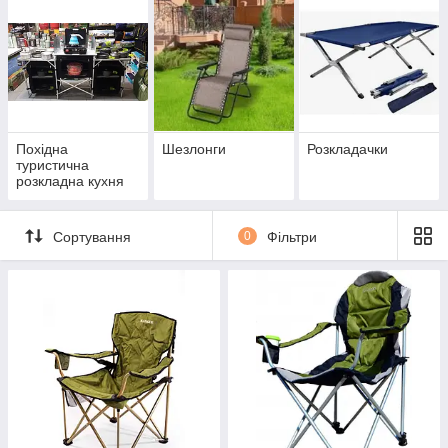
Похідна
Шезлонги
Розкладачки
туристична
розкладна кухня
Сортування
0
Фільтри