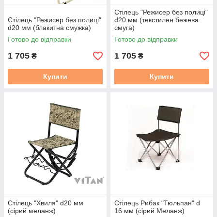
Стілець "Режисер без полиці"
Стілець "Режисер без полиці"
d20 мм (текстилен бежева
d20 мм (блакитна смужка)
смуга)
Готово до відправки
Готово до відправки
1 705
1 705
₴
₴
Купити
Купити
Стілець "Хвиля" d20 мм
Стілець Рибак "Тюльпан" d
(сірий меланж)
16 мм (сірий Меланж)