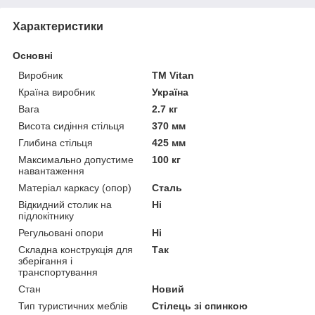
Характеристики
Основні
Виробник
ТМ Vitan
Країна виробник
Україна
Вага
2.7 кг
Висота сидіння стільця
370 мм
Глибина стільця
425 мм
Максимально допустиме
100 кг
навантаження
Матеріал каркасу (опор)
Сталь
Відкидний столик на
Ні
підлокітнику
Регульовані опори
Ні
Складна конструкція для
Так
зберігання і
транспортування
Стан
Новий
Тип туристичних меблів
Стілець зі спинкою