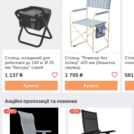
Стілець складаний для
Стілець "Режисер без
Стіл
риболовлі до 140 кг Ø 25
полиці" d20 мм (блакитна
спин
мм "Кенгуру" (сірий
смужка)
меланж)
1 137
1 705
581
₴
₴
Купити
Купити
Акційні пропозиції та новинки
–29%
–5%