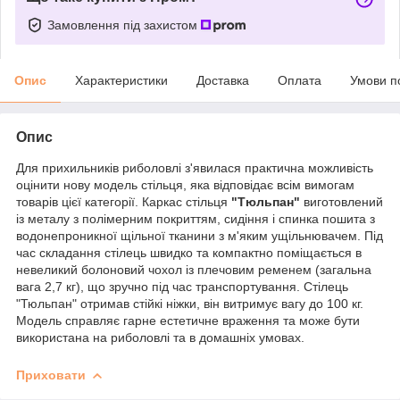
Замовлення під захистом
Опис
Характеристики
Доставка
Оплата
Умови п
Опис
Для прихильників риболовлі з'явилася практична можливість
оцінити нову модель стільця, яка відповідає всім вимогам
товарів цієї категорії. Каркас стільця
"Тюльпан"
виготовлений
із металу з полімерним покриттям, сидіння і спинка пошита з
водонепроникної щільної тканини з м'яким ущільнювачем. Під
час складання стілець швидко та компактно поміщається в
невеликий болоновий чохол із плечовим ременем (загальна
вага 2,7 кг), що зручно під час транспортування. Стілець
"Тюльпан" отримав стійкі ніжки, він витримує вагу до 100 кг.
Модель справляє гарне естетичне враження та може бути
використана на риболовлі та в домашніх умовах.
Приховати