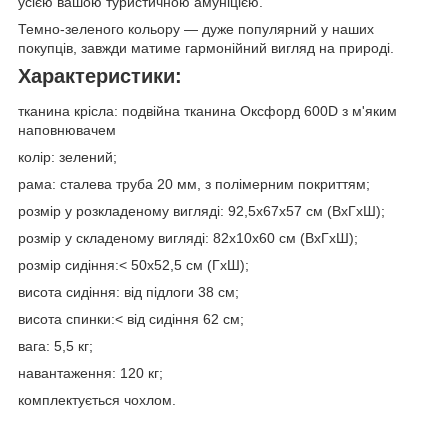
усією вашою туристичною амуніцією.
Темно-зеленого кольору — дуже популярний у наших
покупців, завжди матиме гармонійний вигляд на природі.
Характеристики:
тканина крісла: подвійна тканина Оксфорд 600D з м'яким
наповнювачем
колір: зелений;
рама: сталева труба 20 мм, з полімерним покриттям;
розмір у розкладеному вигляді: 92,5х67х57 см (ВхГхШ);
розмір у складеному вигляді: 82х10х60 см (ВхГхШ);
розмір сидіння:< 50х52,5 см (ГхШ);
висота сидіння: від підлоги 38 см;
висота спинки:< від сидіння 62 см;
вага: 5,5 кг;
навантаження: 120 кг;
комплектується чохлом.