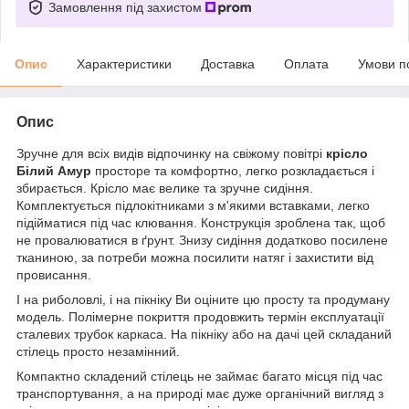
Замовлення під захистом
Опис
Характеристики
Доставка
Оплата
Умови п
Опис
Зручне для всіх видів відпочинку на свіжому повітрі
крісло
Білий Амур
просторе та комфортно, легко розкладається і
збирається. Крісло має велике та зручне сидіння.
Комплектується підлокітниками з м'якими вставками, легко
підійматися під час клювання. Конструкція зроблена так, щоб
не провалюватися в ґрунт. Знизу сидіння додатково посилене
тканиною, за потреби можна посилити натяг і захистити від
провисання.
І на риболовлі, і на пікніку Ви оціните цю просту та продуману
модель. Полімерне покриття продовжить термін експлуатації
сталевих трубок каркаса. На пікніку або на дачі цей складаний
стілець просто незамінний.
Компактно складений стілець не займає багато місця під час
транспортування, а на природі має дуже органічний вигляд з