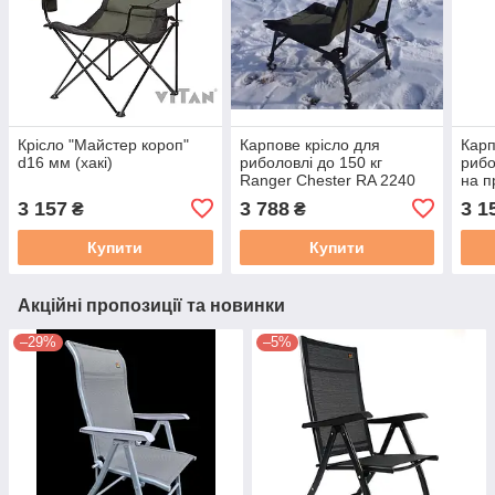
Крісло "Майстер короп"
Карпове крісло для
Карп
d16 мм (хакі)
риболовлі до 150 кг
рибо
Ranger Chester RA 2240
на п
3 157
3 788
3 1
₴
₴
Купити
Купити
Акційні пропозиції та новинки
–29%
–5%