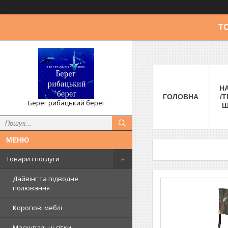
Т
Н
ГОЛОВНА
/Т
Берег рибацький берег
Ш
Товари і послуги
Дайвінг та підводне
полювання
Коропові меблі
Маскувальні сітки