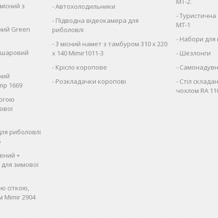
MT-2.
місний з
Автохолодильники
Туристична 
Підводна відеокамера для
MT-1
сний Green
риболовлі
Набори для 
3 місний намет з тамбуром 310 х 220
вошаровий
х 140 Mimir1011-3
Шезлонги
Крісло коропове
Самонадувн
сний
Розкладачки коропові
Стіл складан
mp 1669
чохлом RA 11
логою
ової
для риболовлі
5
ений +
, для зимової
ю сіткою,
м Mimir 2904