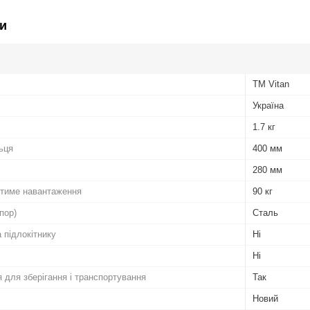
и
ТМ Vitan
Україна
1.7 кг
ьця
400 мм
280 мм
тиме навантаження
90 кг
пор)
Сталь
 підлокітнику
Ні
Ні
 для зберігання і транспортування
Так
Новий