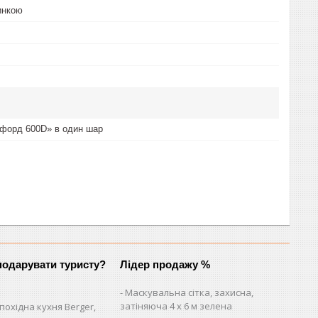
пинкою
форд 600D» в один шар
одарувати туристу?
Лідер продажу %
Маскувальна сітка, захисна,
затіняюча 4 х 6 м зелена
похідна кухня Berger,