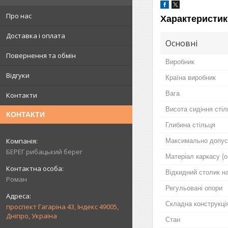
Про нас
Характеристик
Доставка і оплата
Основні
Повернення та обмін
Виробник
Відгуки
Країна виробник
Вага
Контакти
Висота сидіння стіл
КОНТАКТИ
Глибина стільця
Максимально допус
БЕРЕГ рибацький берег
Матеріал каркасу (о
Відкидний столик на
Роман
Регульовані опори
Складна конструкція
проспект Гагаріна 43, Індекс 49005,
Дніпро, Україна
Стан