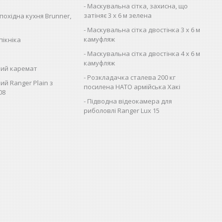
Маскувальна сітка, захисна, що
затіняє 3 х 6 м зелена
похідна кухня Brunner,
Маскувальна сітка двостінка 3 х 6 м
камуфляж
пікніка
Маскувальна сітка двостінка 4 х 6 м
камуфляж
ий каремат
Розкладачка сталева 200 кг
ий Ranger Plain з
посилена НАТО армійська Хакі
08
Підводна відеокамера для
риболовлі Ranger Lux 15