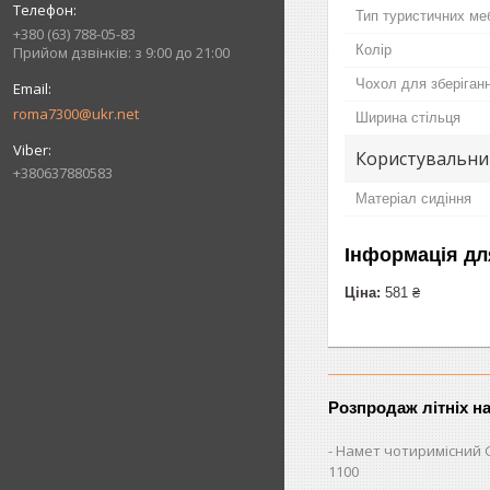
Тип туристичних ме
+380 (63) 788-05-83
Колір
Прийом дзвінків: з 9:00 до 21:00
Чохол для зберіган
roma7300@ukr.net
Ширина стільця
Користувальни
+380637880583
Матеріал сидіння
Інформація дл
Ціна:
581 ₴
Розпродаж літніх н
Намет чотиримісний 
1100