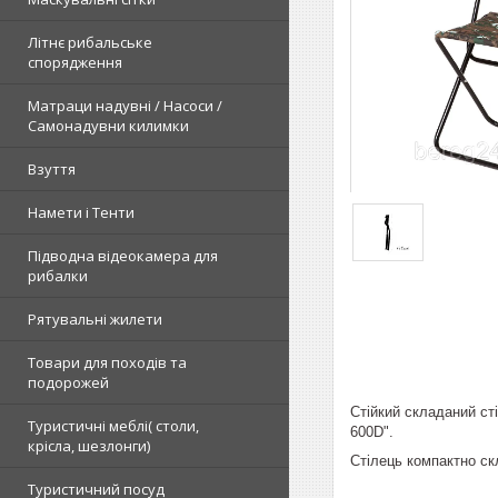
Літнє рибальське
спорядження
Матраци надувні / Насоси /
Самонадувни килимки
Взуття
Намети і Тенти
Підводна відеокамера для
рибалки
Рятувальні жилети
Товари для походів та
подорожей
Стійкий складаний ст
Туристичні меблі( столи,
600D".
крісла, шезлонги)
Стілець компактно ск
Туристичний посуд