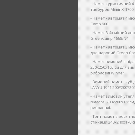
Намет туристичний 4 
тамбуром Mimir Х-1700
Намет - автомат 4 мі
Camp 900
Намет 3-4х місний д
GreenCamp 1668/N4
Намет - автомат 3 мі
двошаровий Green Ca
Намет зимовий з під
250х250х165 см для зим
риболовлі Winner
Зимовий намет - куб 
LANYU 1941 200*200*20
Намет зимовий утепл
підлога, 200х200х165см
риболовлі.
Тент намет з москітно
стінками 240х240х170 с