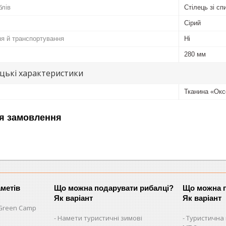
блів
Стілець зі с
Сірий
ня й транспортування
Ні
280 мм
цькі характеристики
Тканина «Окс
я замовлення
аметів
Що можна подарувати рибалці?
Що можна п
Як варіант
Як варіант
Green Camp
Намети туристичні зимові
Туристична 