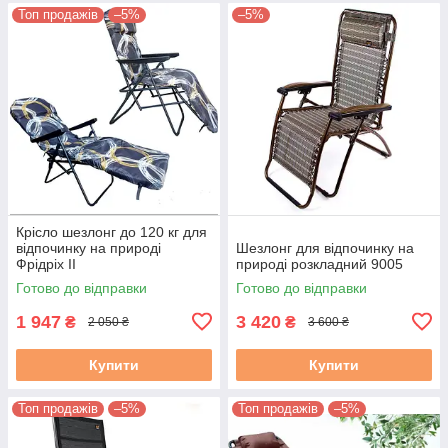
Топ продажів
–5%
–5%
Крісло шезлонг до 120 кг для
відпочинку на природі
Шезлонг для відпочинку на
Фрідріх II
природі розкладний 9005
Готово до відправки
Готово до відправки
1 947
3 420
₴
₴
2 050 ₴
3 600 ₴
Купити
Купити
Топ продажів
–5%
Топ продажів
–5%