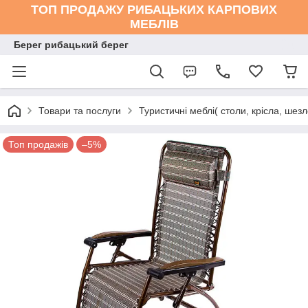
ТОП ПРОДАЖУ РИБАЦЬКИХ КАРПОВИХ
МЕБЛІВ
Берег рибацький берег
Товари та послуги
Туристичні меблі( столи, крісла, шезл
Топ продажів
–5%