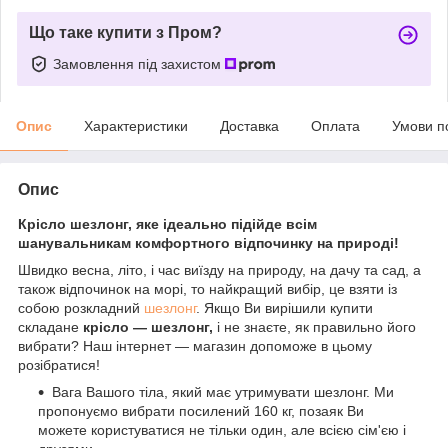
Що таке купити з Пром?
Замовлення під захистом
Опис
Характеристики
Доставка
Оплата
Умови п
Опис
Крісло шезлонг, яке ідеально підійде всім
шанувальникам комфортного відпочинку на природі!
Швидко весна, літо, і час виїзду на природу, на дачу та сад, а
також відпочинок на морі, то найкращий вибір, це взяти із
собою розкладний
шезлонг
. Якщо Ви вирішили купити
складане
крісло — шезлонг,
і не знаєте, як правильно його
вибрати? Наш інтернет — магазин допоможе в цьому
розібратися!
Вага Вашого тіла, який має утримувати шезлонг. Ми
пропонуємо вибрати посилений 160 кг, позаяк Ви
можете користуватися не тільки один, але всією сім'єю і