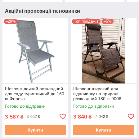
Акційні пропозиції та новинки
–29%
Топ продажів
–5%
Шезлонг дачний розкладний
Шезлонг широкий для
для саду туристичний до 160
відпочинку на природі
кг Фореза
розкладний 180 кг 9006
Готово до відправки
Готово до відправки
3 587
3 840
₴
₴
5 052 ₴
4 042 ₴
Купити
Купити