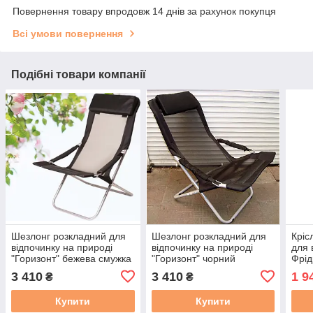
Повернення товару впродовж 14 днів за рахунок покупця
Всі умови повернення
Подібні товари компанії
Шезлонг розкладний для
Шезлонг розкладний для
Кріс
відпочинку на природі
відпочинку на природі
для 
"Горизонт" бежева смужка
"Горизонт" чорний
Фрідр
3 410
3 410
1 9
₴
₴
Купити
Купити