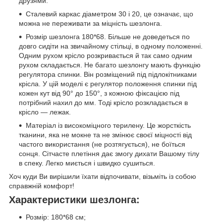
друзями.
Сталевий каркас діаметром 30 і 20, це означає, що
можна не переживати за міцність шезлонга.
Розмір шезлонга 180*68. Більше не доведеться по
довго сидіти на звичайному стільці, в одному положенні.
Одним рухом крісло розкривається й так само одним
рухом складається. Не багато шезлонгу мають функцію
регулятора спинки. Він розміщений під підлокітниками
крісла. У цій моделі є регулятор положення спинки під
кожен кут від 90° до 150°, з кожною фіксацією під
потрібний нахил до мм. Тоді крісло розкладається в
крісло — лежак.
Матеріал із високоміцного терилену. Це жорсткість
тканини, яка не мокне та не змінює своєї міцності від
частого використання (не розтягується), не боїться
сонця. Сітчасте плетіння дає змогу дихати Вашому тілу
в спеку. Легко миється і швидко сушиться.
Хоч куди Ви вирішили їхати відпочивати, візьміть із собою
справжній комфорт!
Характеристики шезлонга:
Розмір: 180*68 см;