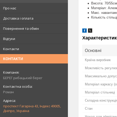
Висота: 70/55см
Про нас
Матеріал: Алюмі
Макс. навантаже
Кількість стільц
Доставка і оплата
Повернення та обмін
Характеристик
Відгуки
Контакти
Основні
КОНТАКТИ
Країна виробник
Можливість регулюв
Максимально допус
БЕРЕГ рибацький берег
Матеріал каркасу (о
Роман
Матеріал стільниці
Складна конструкція
проспект Гагаріна 43, Індекс 49005,
Стан
Дніпро, Україна
Чохол для зберіган