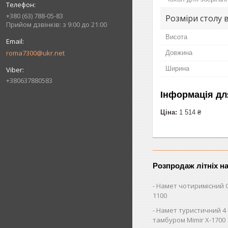
+380 (63) 788-05-83
Розміри столу 
Прийом дзвінків: з 9:00 до 21:00
Висота
roma7300@ukr.net
Довжина
Ширина
+380637880583
Інформація дл
Ціна:
1 514 ₴
Розпродаж літніх н
Намет чотиримісний 
1100
Намет туристичний 4 
тамбуром Mimir Х-1700