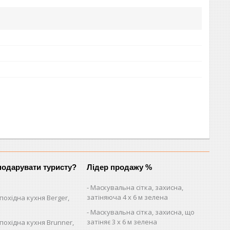
одарувати туристу?
Лідер продажу %
Маскувальна сітка, захисна,
затіняюча 4 х 6 м зелена
похідна кухня Berger,
Маскувальна сітка, захисна, що
затіняє 3 х 6 м зелена
похідна кухня Brunner,