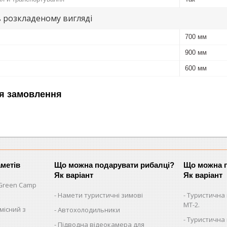
в розкладеному вигляді
700 мм
900 мм
600 мм
я замовлення
аметів
Що можна подарувати рибалці?
Що можна п
Як варіант
Як варіант
Green Camp
Намети туристичні зимові
Туристична 
MT-2.
місний з
Автохолодильники
Туристична 
Підводна відеокамера для