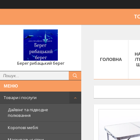
Т
Н
ГОЛОВНА
/Т
Берег рибацький берег
Ш
Товари і послуги
Дайвінг та підводне
полювання
Коропові меблі
Маскувальні сітки