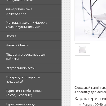
Літнє рибальське
спорядження
Матраци надувні / Насоси /
Самонадувни килимки
Взуття
Намети і Тенти
Підводна відеокамера для
рибалки
Рятувальні жилети
Товари для походів та
подорожей
Складаний кемпінговий
Туристичні меблі( столи,
з пластику для легкос
крісла, шезлонги)
Характеристик
Туристичний посуд
Розмір : 90*60 с