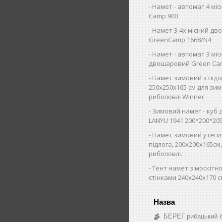
Намет - автомат 4 мі
Camp 900
Намет 3-4х місний д
GreenCamp 1668/N4
Намет - автомат 3 мі
двошаровий Green Ca
Намет зимовий з під
250х250х165 см для зим
риболовлі Winner
Зимовий намет - куб 
LANYU 1941 200*200*20
Намет зимовий утепл
підлога, 200х200х165см
риболовлі.
Тент намет з москітно
стінками 240х240х170 с
БЕРЕГ рибацький 