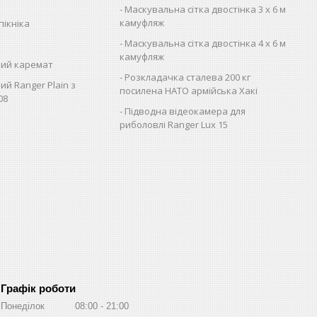
Маскувальна сітка двостінка 3 х 6 м
камуфляж
пікніка
Маскувальна сітка двостінка 4 х 6 м
камуфляж
ий каремат
Розкладачка сталева 200 кг
ий Ranger Plain з
посилена НАТО армійська Хакі
08
Підводна відеокамера для
риболовлі Ranger Lux 15
Графік роботи
Понеділок
08:00
21:00