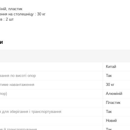
ній, пластик
ння на столешніцу : 30 кг
ів : 2 шт
и
Китай
ання по висоті опор
Так
тиме навантаження
30 кг
пор)
Алюміній
Пластик
 для зберігання і транспортування
Так
Новий
ня й транспортування
Так