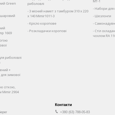
MT-1
сний Green
риболовлі
Набори для 
3 місний намет з тамбуром 310 х 220
вошаровий
х 140 Mimir1011-3
Шезлонги
Крісло коропове
Самонадувн
сний
Розкладачки коропові
Стіл складан
mp 1669
чохлом RA 11
логою
ової
для риболовлі
5
ений +
, для зимової
ю сіткою,
м Mimir 2904
берег
+380 (63) 788-05-83