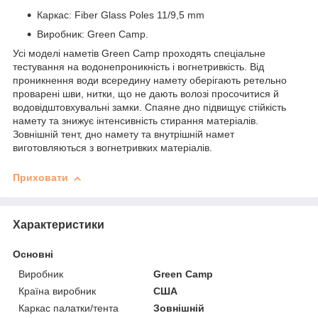
Каркас: Fiber Glass Poles 11/9,5 mm
Виробник: Green Camp.
Усі моделі наметів Green Camp проходять спеціальне
тестування на водонепроникність і вогнетривкість. Від
проникнення води всередину намету оберігають ретельно
проварені шви, нитки, що не дають волозі просочитися й
водовідштовхувальні замки. Спаяне дно підвищує стійкість
намету та знижує інтенсивність стирання матеріалів.
Зовнішній тент, дно намету та внутрішній намет
виготовляються з вогнетривких матеріалів.
Приховати
Характеристики
Основні
Виробник
Green Camp
Країна виробник
США
Каркас палатки/тента
Зовнішній