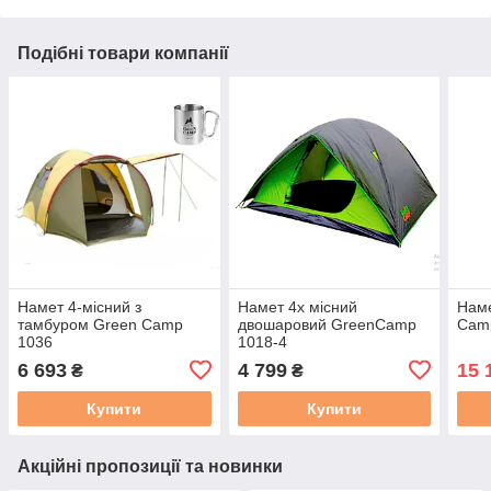
Подібні товари компанії
Намет 4-місний з
Намет 4х місний
Наме
тамбуром Green Camp
двошаровий GreenCamp
Cam
1036
1018-4
6 693
4 799
15 
₴
₴
Купити
Купити
Акційні пропозиції та новинки