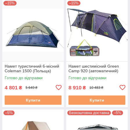
–15%
–15%
Намет туристичний 6-місний
Намет шестимісний Green
Coleman 1500 (Польща)
Camp 920 (автоматичний)
Готово до відправки
Готово до відправки
4 801
8 910
₴
₴
5 649 ₴
10 483 ₴
Купити
Купити
–5%
Безкоштовна доставка
–5%