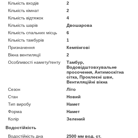
Кількість входів
2
Кількість кімнат
2
Кількість відтяжок
4
Кількість шарів
Двошарова
Кількість спальних місць
6
Кількість тамбурів
1
Призначення
Кемпінгові
Вікна вентиляції
2
Особливості намету/тенту
Тамбур,
Водовідштовхувальне
просочення, Антимоскітна
сітка, Проклеєні шви,
Вентиляційні вікна
Сезон
Літо
Стан
Новий
Тип виробу
Намет
Форма
Намет
Колір
Зелений
Водостійкість
Водостійкість дна
2500 мм вод. ст.