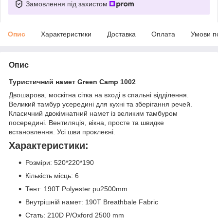
Замовлення під захистом
Опис
Характеристики
Доставка
Оплата
Умови п
Опис
Туристичний намет Green Camp 1002
Двошарова, москітна сітка на вході в спальні відділення.
Великий тамбур усередині для кухні та зберігання речей.
Класичний двокімнатний намет із великим тамбуром
посередині. Вентиляція, вікна, просте та швидке
встановлення. Усі шви проклеєні.
Характеристики:
Розміри: 520*220*190
Кількість місць: 6
Тент: 190T Polyester pu2500mm
Внутрішній намет: 190T Breathbale Fabric
Стать: 210D P/Oxford 2500 mm