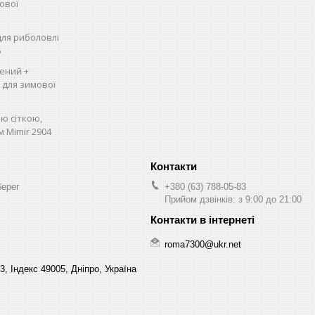
ової
для риболовлі
5
ений +
, для зимової
ю сіткою,
м Mimir 2904
берег
+380 (63) 788-05-83
Прийом дзвінків: з 9:00 до 21:00
roma7300@ukr.net
3, Індекс 49005, Дніпро, Україна