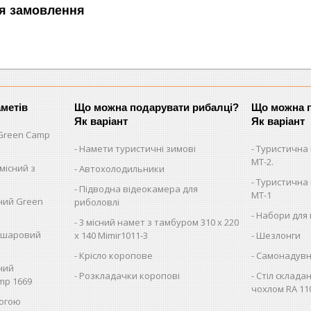
я замовлення
аметів
Що можна подарувати рибалці?
Що можна п
Як варіант
Як варіант
Green Camp
Намети туристичні зимові
Туристична 
MT-2.
місний з
Автохолодильники
Туристична 
Підводна відеокамера для
MT-1
сний Green
риболовлі
Набори для 
3 місний намет з тамбуром 310 х 220
вошаровий
х 140 Mimir1011-3
Шезлонги
Крісло коропове
Самонадувн
сний
Розкладачки коропові
Стіл складан
mp 1669
чохлом RA 11
логою