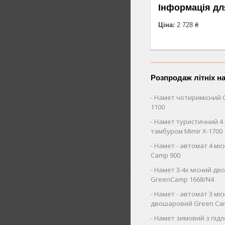
Інформація дл
Ціна:
2 728 ₴
Розпродаж літніх н
Намет чотиримісний 
1100
Намет туристичний 4 
тамбуром Mimir Х-1700
Намет - автомат 4 мі
Camp 900
Намет 3-4х місний д
GreenCamp 1668/N4
Намет - автомат 3 мі
двошаровий Green Ca
Намет зимовий з під