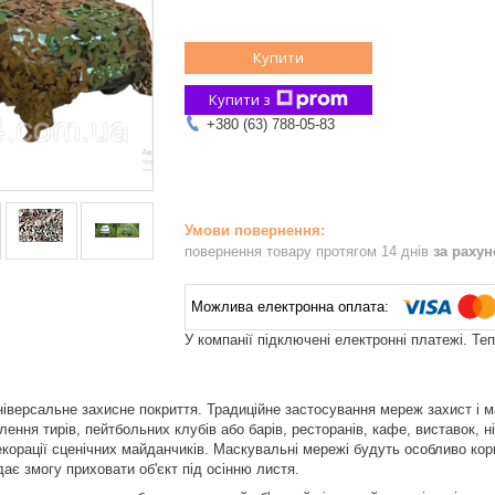
Купити
Купити з
+380 (63) 788-05-83
повернення товару протягом 14 днів
за раху
У компанії підключені електронні платежі. Те
ніверсальне захисне покриття. Традиційне застосування мереж захист і ма
ння тирів, пейтбольних клубів або барів, ресторанів, кафе, виставок, ні
декорації сценічних майданчиків. Маскувальні мережі будуть особливо ко
 дає змогу приховати об'єкт під осінню листя.