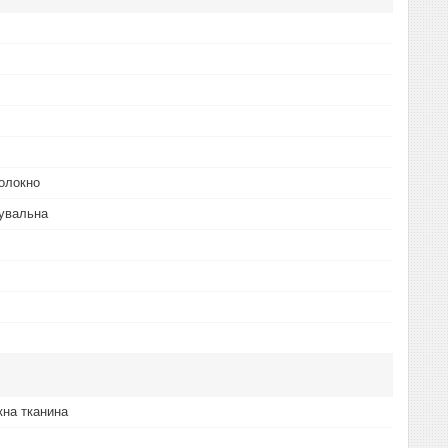
олокно
увальна
на тканина