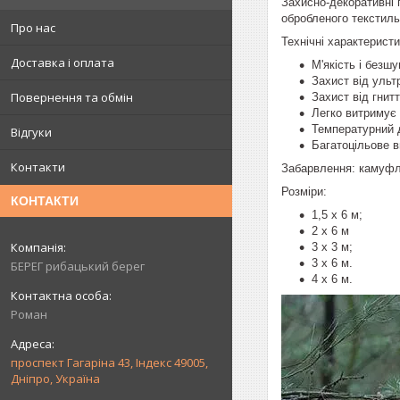
Захисно-декоративні 
обробленого текстиль
Про нас
Технічні характеристи
Доставка і оплата
М'якість і безшу
Захист від ульт
Повернення та обмін
Захист від гнитт
Легко витримує 
Температурний д
Відгуки
Багатоцільове в
Контакти
Забарвлення: камуф
Розміри:
КОНТАКТИ
1,5 х 6 м;
2 х 6 м
3 х 3 м;
3 х 6 м.
БЕРЕГ рибацький берег
4 х 6 м.
Роман
проспект Гагаріна 43, Індекс 49005,
Дніпро, Україна