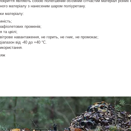
покриття являють собою полегшений об'ємний сітчастий матеріал різних 
ного матеріалу з нанесеним шаром поліуретану.
ки матеріалу:
мність;
рафіолетових променів;
я та цвілі;
вітрове навантаження, не горить, не гниє, не промокає;
іапазон від -40 до +40 °C.
икористання.
ляж