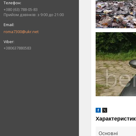
+380 (63) 788-05-83
Прийом дзвінків: з 9:00 до 21:00
roma7300@ukr.net
+380637880583
Характеристик
Основні