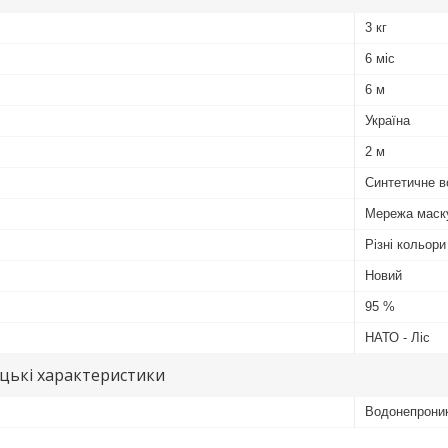
3 кг
6 міс
6 м
Україна
2 м
Синтетичне в
Мережа маск
Різні кольори
Новий
95 %
НАТО - Ліс
цькі характеристики
Водонепроник