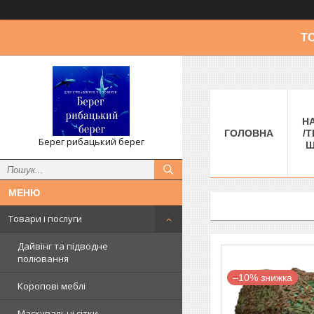
Т
Н
ГОЛОВНА
/Т
Берег рибацький берег
Ш
Товари і послуги
Дайвінг та підводне
полювання
–10%
Коропові меблі
Маскувальні сітки