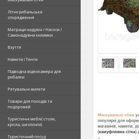
Літнє рибальське
спорядження
Матраци надувні / Насоси /
Самонадувни килимки
Взуття
Намети і Тенти
Підводна відеокамера для
рибалки
Рятувальні жилети
Товари для походів та
подорожей
Маскувальні сітки
у
Туристичні меблі( столи,
популярні для оформле
крісла, шезлонги)
магазинів, наметів, 
(
камуфляжна сітка
)
Туристичний посуд