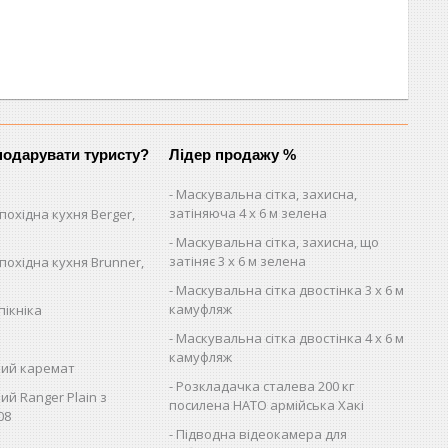
одарувати туристу?
Лідер продажу %
Маскувальна сітка, захисна,
затіняюча 4 х 6 м зелена
похідна кухня Berger,
Маскувальна сітка, захисна, що
затіняє 3 х 6 м зелена
похідна кухня Brunner,
Маскувальна сітка двостінка 3 х 6 м
камуфляж
пікніка
Маскувальна сітка двостінка 4 х 6 м
камуфляж
ий каремат
Розкладачка сталева 200 кг
ий Ranger Plain з
посилена НАТО армійська Хакі
08
Підводна відеокамера для