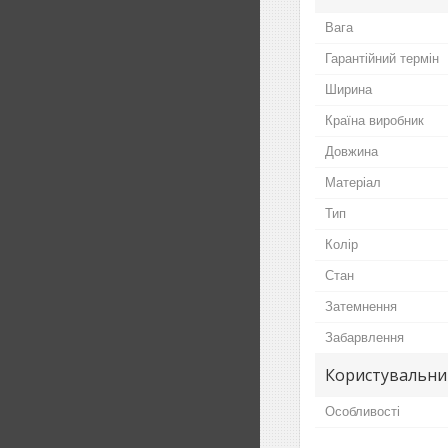
Вага
Гарантійний термін
Ширина
Країна виробник
Довжина
Матеріал
Тип
Колір
Стан
Затемнення
Забарвлення
Користувальни
Особливості