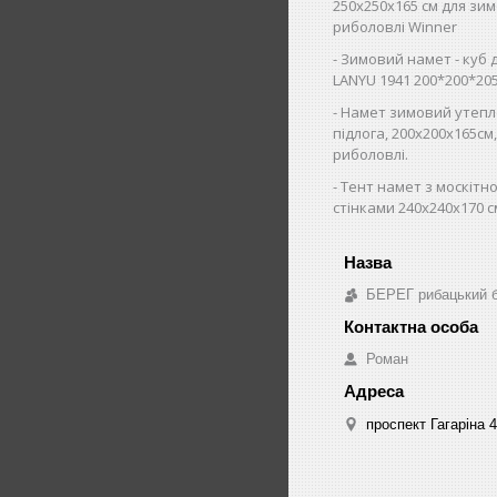
250х250х165 см для зим
риболовлі Winner
Зимовий намет - куб 
LANYU 1941 200*200*20
Намет зимовий утепл
підлога, 200х200х165см
риболовлі.
Тент намет з москітно
стінками 240х240х170 с
БЕРЕГ рибацький 
Роман
проспект Гагаріна 4