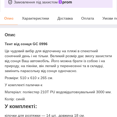
Замовлення під захистом
Опис
Характеристики
Доставка
Оплата
Умови п
Опис
Тент від сонця GC 0996
Це чудовий вибір для відпочинку на пляжі в спекотний
сонячний день і не тільки. Великий розмір дає змогу захистити
від сонця Ваш автомобіль. Його можна брати із собою і на
природу, на пікніки, він легкий у перенесенні та в складці,
замінить парасольку від сонця одночасно.
Розміри: 510 х 610 х 265 см.
У комплекті палички-к
Матеріал: поліестер 210T PU водовідштовхувальний 3000 мм.
Колір: синій.
У комплекті:
кілочки для розтяжки — 14 шт., довжина 18 см.