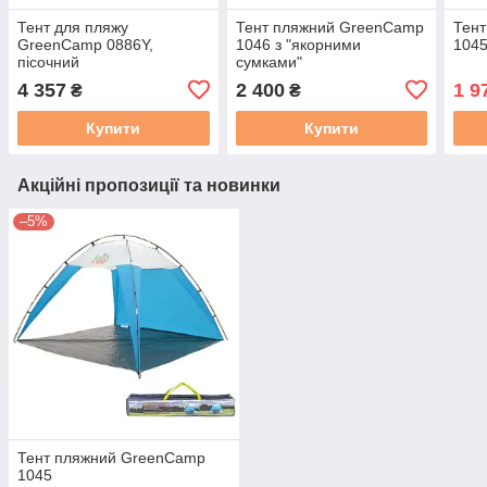
Тент для пляжу
Тент пляжний GreenCamp
Тен
GreenCamp 0886Y,
1046 з "якорними
104
пісочний
сумками"
4 357
2 400
1 9
₴
₴
Купити
Купити
Акційні пропозиції та новинки
–5%
Тент пляжний GreenCamp
1045