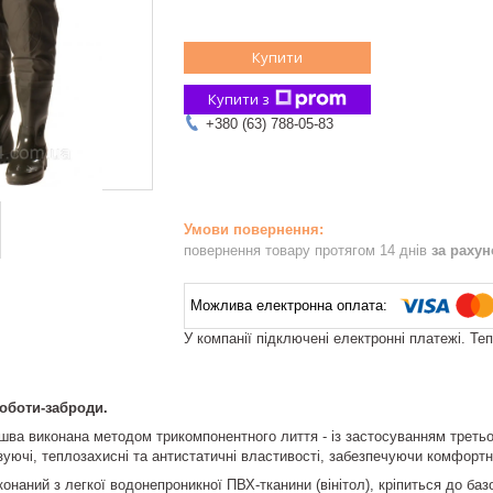
Купити
Купити з
+380 (63) 788-05-83
повернення товару протягом 14 днів
за раху
У компанії підключені електронні платежі. Те
оботи-заброди.
ва виконана методом трикомпонентного лиття - із застосуванням третьо
уючі, теплозахисні та антистатичні властивості, забезпечуючи комфортні
онаний з легкої водонепроникної ПВХ-тканини (вінітол), кріпиться до ба