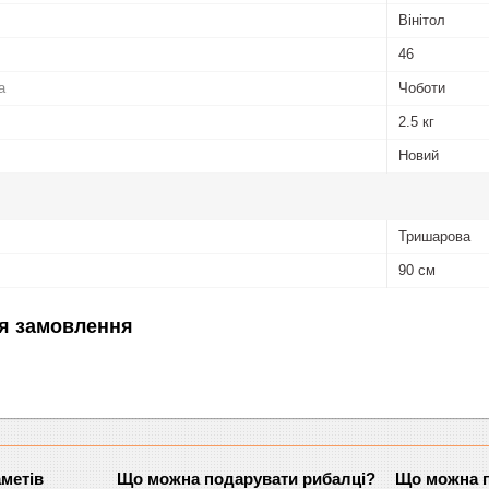
Вінітол
46
а
Чоботи
2.5 кг
Новий
Тришарова
90 см
я замовлення
аметів
Що можна подарувати рибалці?
Що можна п