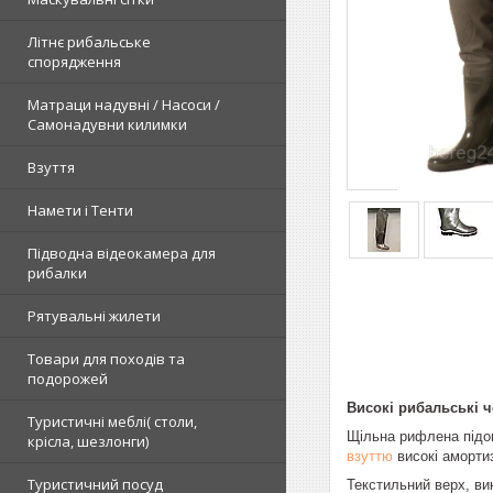
Літнє рибальське
спорядження
Матраци надувні / Насоси /
Самонадувни килимки
Взуття
Намети і Тенти
Підводна відеокамера для
рибалки
Рятувальні жилети
Товари для походів та
подорожей
Високі рибальські ч
Туристичні меблі( столи,
Щільна рифлена підош
крісла, шезлонги)
взуттю
високі амортиз
Туристичний посуд
Текстильний верх, вик