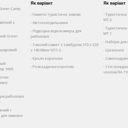
Як варіант
Як варіант
Green Camp
Намети туристичні зимові
Туристична 
MT-2.
місний з
Автохолодильники
Туристична 
Підводна відеокамера для
MT-1
сний Green
риболовлі
Набори для 
3 місний намет з тамбуром 310 х 220
вошаровий
х 140 Mimir1011-3
Шезлонги
Крісло коропове
Самонадувн
сний
Розкладачки коропові
Стіл складан
mp 1669
чохлом RA 11
логою
ової
для риболовлі
5
ений +
, для зимової