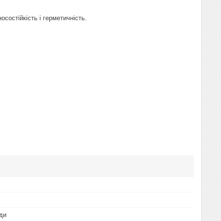
состійкість і герметичність.
ди