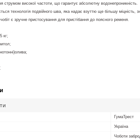
я струмом високої частоти, що гарантує абсолютну водонепроникність.
ься технологія подвійного шва, яка надає взуттю ще більшу міцність, зно
ї чобіт є зручне пристосування для пристібання до поясного ременя.
5 кг;
нитол;
днотонні)олива;
Х
и
ути
ГумаТрест
Україна
Чоботи забро