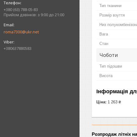
Тип тканини
+380 (63) 788-05-83
Прийом дзвінків: з 9:00 до 21:00
Розмір взуття
Низ полукомбенізон
roma7300@ukr.net
Вага
Стан
+380637880583
Чоботи
Тип підошви
Висота
Інформація дл
Ціна:
1 263 ₴
Розпродаж літніх н