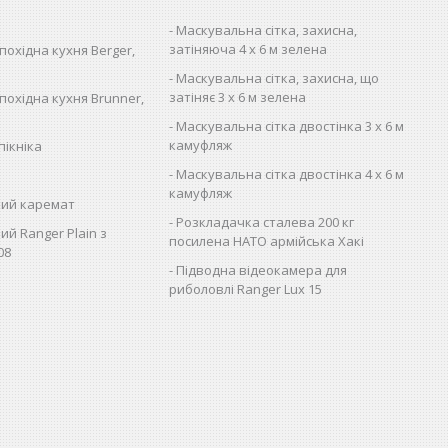
Маскувальна сітка, захисна,
затіняюча 4 х 6 м зелена
похідна кухня Berger,
Маскувальна сітка, захисна, що
затіняє 3 х 6 м зелена
похідна кухня Brunner,
Маскувальна сітка двостінка 3 х 6 м
камуфляж
пікніка
Маскувальна сітка двостінка 4 х 6 м
камуфляж
ий каремат
Розкладачка сталева 200 кг
ий Ranger Plain з
посилена НАТО армійська Хакі
08
Підводна відеокамера для
риболовлі Ranger Lux 15