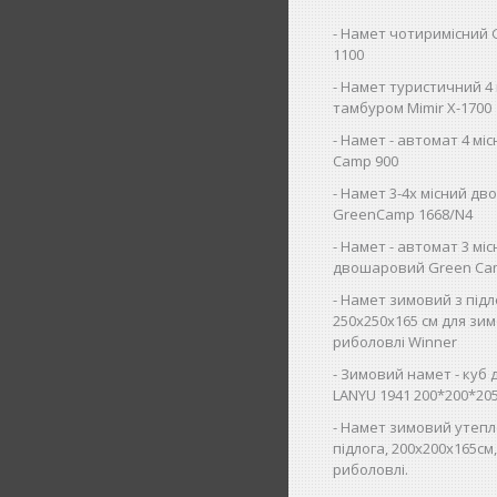
Намет чотиримісний 
1100
Намет туристичний 4 
тамбуром Mimir Х-1700
Намет - автомат 4 мі
Camp 900
Намет 3-4х місний д
GreenCamp 1668/N4
Намет - автомат 3 мі
двошаровий Green Ca
Намет зимовий з під
250х250х165 см для зим
риболовлі Winner
Зимовий намет - куб 
LANYU 1941 200*200*20
Намет зимовий утепл
підлога, 200х200х165см
риболовлі.