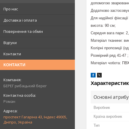
допомогою зварюванн
Про нас
Додатково застосовуєт
Для надійної фіксаці
Доставка і оплата
висота: 90 см;
Повернення та обмін
Середня вага пари: 2,
Матеріал тканини: ви
Відгуки
Колірні пропозиції (о
Контакти
Розмірний ряд 41-47 ;
Матеріал чобота: ПВ
КОНТАКТИ
Характеристик
БЕРЕГ рибацький берег
Основні атриб
Роман
Виробник
Країна виробник
проспект Гагаріна 43, Індекс 49005,
Дніпро, Україна
Тип