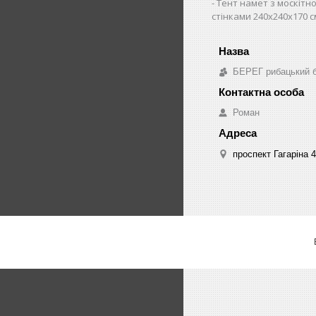
Тент намет з москітно
стінками 240х240х170 с
БЕРЕГ рибацький 
Роман
проспект Гагаріна 4