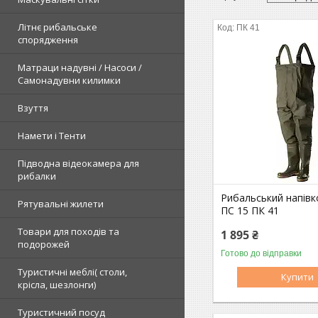
Літнє рибальське
ПК 41
спорядження
Матраци надувні / Насоси /
Самонадувни килимки
Взуття
Намети і Тенти
Підводна відеокамера для
рибалки
Рибальський напівк
Рятувальні жилети
ПС 15 ПК 41
Товари для походів та
1 895 ₴
подорожей
Готово до відправки
Туристичні меблі( столи,
Купити
крісла, шезлонги)
Туристичний посуд