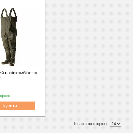
ий напівкомбінезон
1
дправки
Купити