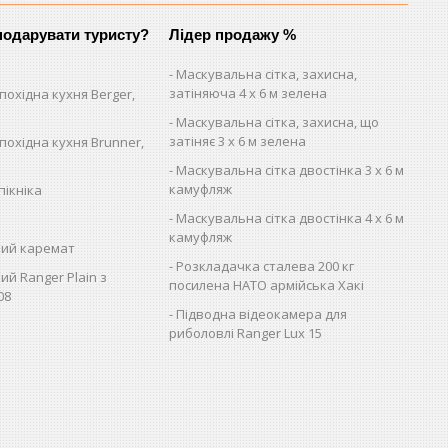
одарувати туристу?
Лідер продажу %
Маскувальна сітка, захисна,
затіняюча 4 х 6 м зелена
похідна кухня Berger,
Маскувальна сітка, захисна, що
затіняє 3 х 6 м зелена
похідна кухня Brunner,
Маскувальна сітка двостінка 3 х 6 м
камуфляж
пікніка
Маскувальна сітка двостінка 4 х 6 м
камуфляж
ий каремат
Розкладачка сталева 200 кг
ий Ranger Plain з
посилена НАТО армійська Хакі
08
Підводна відеокамера для
риболовлі Ranger Lux 15