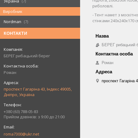
Україна
7
риболовлі.
Виробник
Тент намет з москітно
стінками 240х240х170 с
Nordman
7
КОНТАКТИ
БЕРЕГ рибацький 
БЕРЕГ рибацький берег
Роман
Роман
проспект Гагаріна 4
проспект Гагаріна 43, Індекс 49005,
Дніпро, Україна
+380 (63) 788-05-83
Прийом дзвінків: з 9:00 до 21:00
roma7300@ukr.net