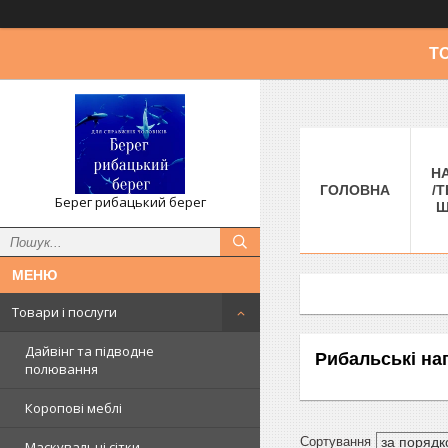
Т
Н
ГОЛОВНА
/Т
Берег рибацький берег
Ш
Товари і послуги
Дайвінг та підводне
Рибальські на
полювання
Коропові меблі
Маскувальні сітки