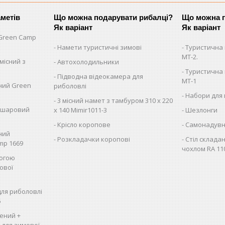
аметів
Що можна подарувати рибалці?
Що можна п
Як варіант
Як варіант
Green Camp
Намети туристичні зимові
Туристична 
MT-2.
місний з
Автохолодильники
Туристична 
Підводна відеокамера для
MT-1
сний Green
риболовлі
Набори для 
3 місний намет з тамбуром 310 х 220
вошаровий
х 140 Mimir1011-3
Шезлонги
Крісло коропове
Самонадувн
сний
Розкладачки коропові
Стіл складан
mp 1669
чохлом RA 11
логою
ової
для риболовлі
5
ений +
, для зимової