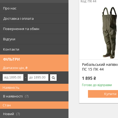
ПК 44
Про нас
Доставка і оплата
Повернення та обмін
Відгуки
Контакти
ФІЛЬТРИ
Рибальський напівк
Діапазон цін, ₴
ПС 15 ПК 44
1 895 ₴
Готово до відправки
Наявність
Купити
В наявності
7
Стан
Новий
7