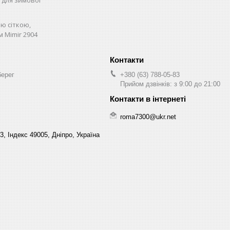
ю сіткою,
м Mimir 2904
берег
+380 (63) 788-05-83
Прийом дзвінків: з 9:00 до 21:00
roma7300@ukr.net
3, Індекс 49005, Дніпро, Україна