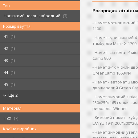
Тип
Розпродаж літніх н
Напівкомбінезон забродний
7
Намет чотиримісний 
Розмір взуття
1100
41
1
Намет туристичний 4 
тамбуром Mimir Х-1700
42
1
Намет - автомат 4 мі
Camp 900
43
1
Намет 3-4х місний д
44
1
GreenCamp 1668/N4
Намет - автомат 3 мі
45
1
двошаровий Green Ca
Ще 2
Намет зимовий з під
250х250х165 см для зим
Матеріал
риболовлі Winner
Зимовий намет - куб 
ПВХ
7
LANYU 1941 200*200*20
Країна виробник
Намет зимовий утепл
підлога, 200х200х165см